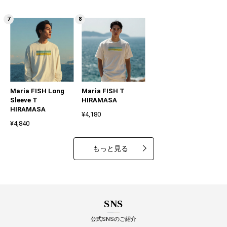
Maria FISH Long
Maria FISH T
Sleeve T
HIRAMASA
HIRAMASA
¥4,180
¥4,840
もっと見る
SNS
公式SNSのご紹介