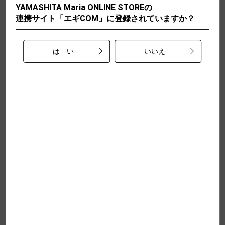
YAMASHITA Maria ONLINE STOREの
必須
パスワード
連携サイト「エギCOM」に登録されていますか？
は い
いいえ
生年月日
/
/
性別
男性
女性
職業
利用規約
に同意してお進みください