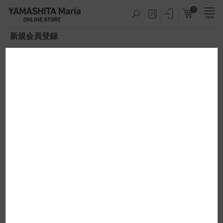
0
MENU
新規会員登録
必須
お名前
必須
お名前(カナ)
会社名
ご入力いただいた場合、発送先に会
社名が印字されます
必須
住所
〒