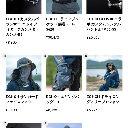
EGI-OH カスタムバ
EGI-OH ライフジャ
EGI-OH × LIVREコラ
ランサー C1タイプ
ケット 腰巻 ELJ-
ボ カスタムシングル
（ダークガンメタ・
5620
ハンドルFV50-55
ガンメタ）
¥30,470
¥26,565
¥8,305
EGI-OH サンガード
EGI-OH エギングバ
EGI-OH ドライロン
フェイスマスク
ッグ LB
グスリーブTシャツ
¥3,190
¥8,085
¥5,775